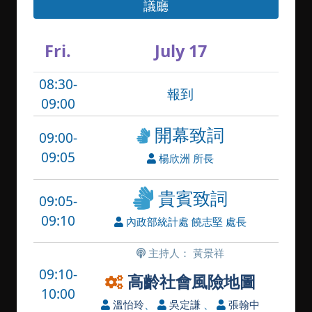
議廳
Fri.
July 17
08:30-
報到
09:00
開幕致詞
09:00-
09:05
楊欣洲 所長
貴賓致詞
09:05-
09:10
內政部統計處 饒志堅 處長
主持人： 黃景祥
09:10-
高齡社會風險地圖
10:00
溫怡玲
、
吳定謙
、
張翰中