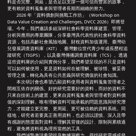
料是否完整、周延，是否足以支撐一個可信而豐富的故事，
更有賴於資料蒐集者與管理者長期而細緻的努力。
2026 年「資料價創與挑戰工作坊」（Workshop on
Data Value Creation and Challenges, DVCC 2026）即將登
場。今年，我們邀請多組深耕社會科學資料庫建置、管理、
分析與應用的專業團隊，分享臺灣具代表性的社會科學資料
資源，包括高齡社會風險地圖、財稅資料加值運用、臺灣幼
兒發展調查資料庫（KIT）、臺灣數位世代青少年成長歷程追
蹤研究（TIGPS），以及臺灣傳播調查資料庫（TCS）。透過
這些資料庫的介紹與實例分享，我們希望呈現的不只是資料
可以如何被使用，更是資料如何在被理解、被珍惜、被妥善
管理之後，轉化為具有公共意義與研究價值的社會知識。
本次研討會也希望凸顯資料使用者與資料蒐集管理者之
間相互依存的關係。好的研究需要好的資料，而好的資料不
只來自技術上的建置，更來自資料蒐集者與管理者對資料價
值的深刻理解。唯有理解資料可能承載的問題意識與研究潛
力，才能建立更完整、更周延、更可被信賴的資料系統。同
樣地，研究者若要真正善用資料，也必須以謹慎、深入且帶
有感謝的態度面對資料，理解其背後的設計、限制與累積過
程，避免將資料視為理所當然的工具。
我們誠摯邀請希望提升數據洞察力、尋找研究靈感或發