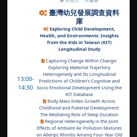
主持人： 伊慶春
臺灣幼兒發展調查資料
庫
Exploring Child Development,
Health, and Environments: Insights
from the Kids in Taiwan (KIT)
Longitudinal Study
Capturing Change Within Change:
Exploring Maternal Trajectory
Heterogeneity and Its Longitudinal
13:00-
Predictions of Children’s Cognitive and
14:30
Socio-Emotional Development Using the
KIT Database
Body Mass Index Growth Across
Childhood and Pubertal Development:
The Mediating Role of Sleep Duration
Regional Heterogeneity in the Joint
Effects of Ambient Air Pollution Mixtures
on Allergic Rhinitis Among Four-Year-Old