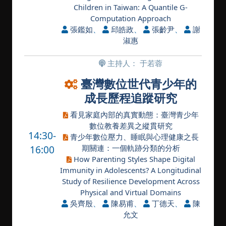
Children in Taiwan: A Quantile G-
Computation Approach
張鑑如
、
邱皓政
、
張齡尹
、
謝
淑惠
主持人： 于若蓉
臺灣數位世代青少年的
成長歷程追蹤研究
看見家庭內部的真實動態：臺灣青少年
數位教養差異之縱貫研究
14:30-
青少年數位壓力、睡眠與心理健康之長
16:00
期關連：一個軌跡分類的分析
How Parenting Styles Shape Digital
Immunity in Adolescents? A Longitudinal
Study of Resilience Development Across
Physical and Virtual Domains
吳齊殷
、
陳易甫
、
丁德天
、
陳
允文