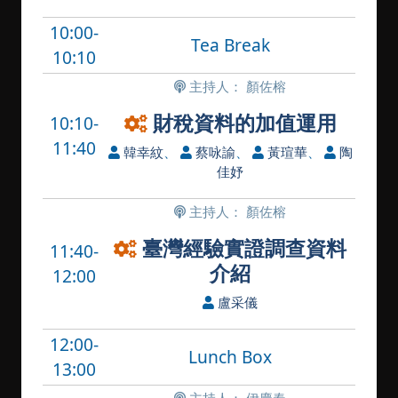
10:00-
Tea Break
10:10
主持人： 顏佐榕
財稅資料的加值運用
10:10-
11:40
韓幸紋
、
蔡咏諭
、
黃瑄華
、
陶
佳妤
主持人： 顏佐榕
臺灣經驗實證調查資料
11:40-
介紹
12:00
盧采儀
12:00-
Lunch Box
13:00