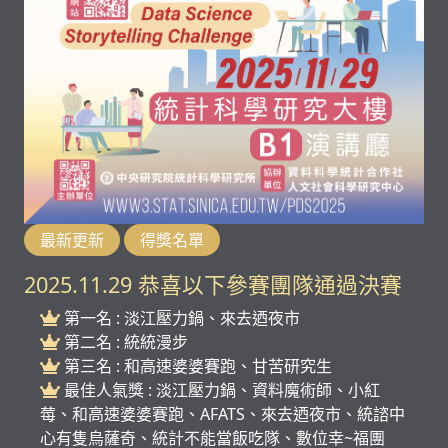
最新更新
得獎名單
2025.11.29 恭喜以下參賽團隊通過決賽
第一名 : 淡江壓力鍋、來去迺夜市
第二名 : 統統漫步
第三名 : 和高速婆婆賽跑、甘苦研究生
最佳人氣獎 : 淡江壓力鍋、資料魔術師、小紅
莓、和高速婆婆賽跑、AFATS、來去迺夜市、統諮中
心有隻烏薩奇、統計不能當飯吃隊、數位幸~福團