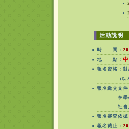
活動說明
時 間：
2
中
地 點：
報名資格：對
（以
報名繳交文件
在學學生：
社會人士：
報名審查依據
報名截止：
2