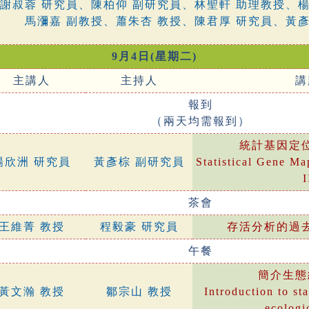
謝叔蓉 研究員、陳柏仰 副研究員、林聖軒 助理教授、
馬瀰嘉 副教授、蕭朱杏 教授、陳君厚 研究員、黃彥
9月4日(星期二)
主講人
主持人
講
報到
（兩天均需報到）
統計基因定
楊欣洲 研究員
黃彥棕 副研究員
Statistical Gene M
I
茶會
王維菁 教授
程毅豪 研究員
存活分析的過
午餐
簡介生態
黃文瀚 教授
鄒宗山 教授
Introduction to sta
ecologi