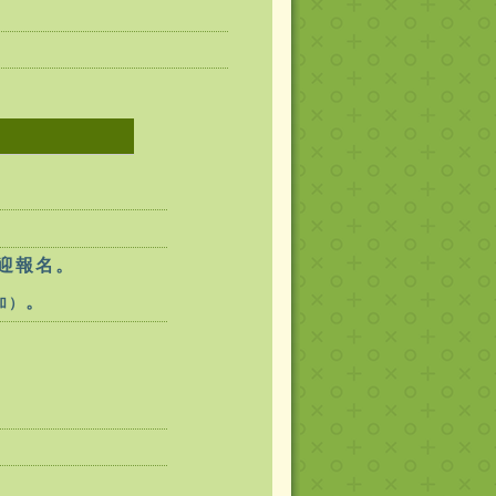
迎報名。
。
加）