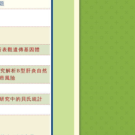
題
析表觀遺傳基因體
究解析B型肝炎自然
癌風險
研究中的貝氏統計