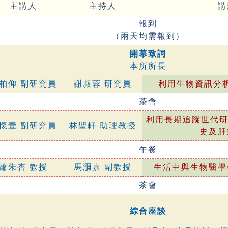
主講人
主持人
講
報到
（兩天均需報到）
開幕致詞
本所所長
柏仰 副研究員
謝叔蓉 研究員
利用生物資訊分
茶會
利用長期追蹤世代研
懷壹 副研究員
林聖軒 助理教授
史及肝
午餐
蕭朱杏 教授
馬瀰嘉 副教授
生活中與生物醫學
茶會
綜合座談