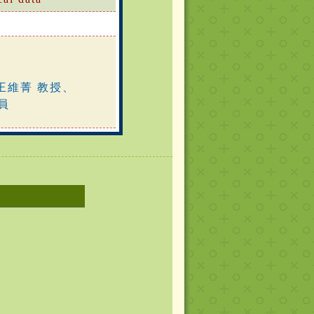
王維菁 教授、
員