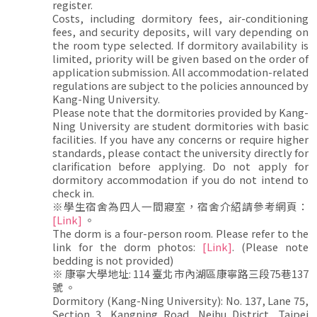
register.
Costs, including dormitory fees, air-conditioning
fees, and security deposits, will vary depending on
the room type selected. If dormitory availability is
limited, priority will be given based on the order of
application submission. All accommodation-related
regulations are subject to the policies announced by
Kang-Ning University.
Please note that the dormitories provided by Kang-
Ning University are student dormitories with basic
facilities. If you have any concerns or require higher
standards, please contact the university directly for
clarification before applying. Do not apply for
dormitory accommodation if you do not intend to
check in.
※學生宿舍為四人一間寢室，宿舍介紹請參考網頁：
[Link]
。
The dorm is a four-person room. Please refer to the
link for the dorm photos:
[Link]
. (Please note
bedding is not provided)
※ 康寧大學地址: 114 臺北市內湖區康寧路三段75巷137
號 。
Dormitory (Kang-Ning University): No. 137, Lane 75,
Section 3, Kangning Road, Neihu District, Taipei