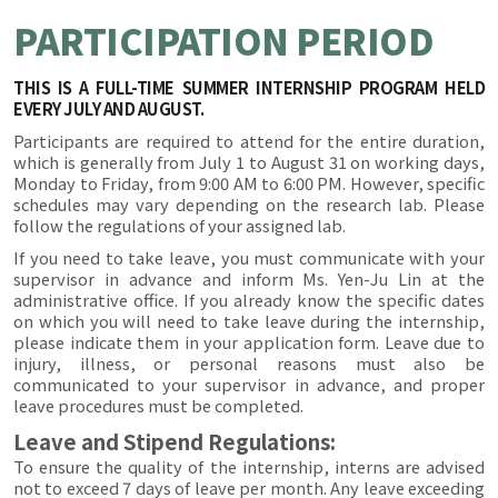
PARTICIPATION PERIOD
THIS IS A FULL-TIME SUMMER INTERNSHIP PROGRAM HELD
EVERY JULY AND AUGUST.
Participants are required to attend for the entire duration,
which is generally from July 1 to August 31 on working days,
Monday to Friday, from 9:00 AM to 6:00 PM. However, specific
schedules may vary depending on the research lab. Please
follow the regulations of your assigned lab.
If you need to take leave, you must communicate with your
supervisor in advance and inform Ms. Yen-Ju Lin at the
administrative office. If you already know the specific dates
on which you will need to take leave during the internship,
please indicate them in your application form. Leave due to
injury, illness, or personal reasons must also be
communicated to your supervisor in advance, and proper
leave procedures must be completed.
Leave and Stipend Regulations:
To ensure the quality of the internship, interns are advised
not to exceed 7 days of leave per month. Any leave exceeding