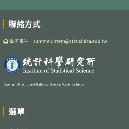
聯絡方式
電子郵件： summer.intern@stat.sinica.edu.tw
Copyright © Institute of Statistical Science, Academia Sinica
選單