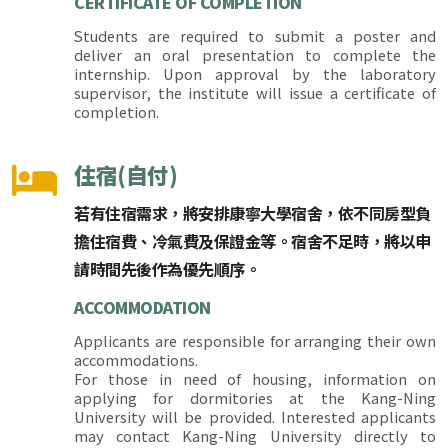
CERTIFICATE OF COMPLETION
Students are required to submit a poster and
deliver an oral presentation to complete the
internship. Upon approval by the laboratory
supervisor, the institute will issue a certificate of
completion.
住宿(自付)
若有住宿需求，將安排康寧大學宿舍，依不同房型負
擔住宿費、冷氣費及保證金等。宿舍不足時，將以申
請時間先後作為優先順序。
ACCOMMODATION
Applicants are responsible for arranging their own
accommodations.
For those in need of housing, information on
applying for dormitories at the Kang-Ning
University will be provided. Interested applicants
may contact Kang-Ning University directly to