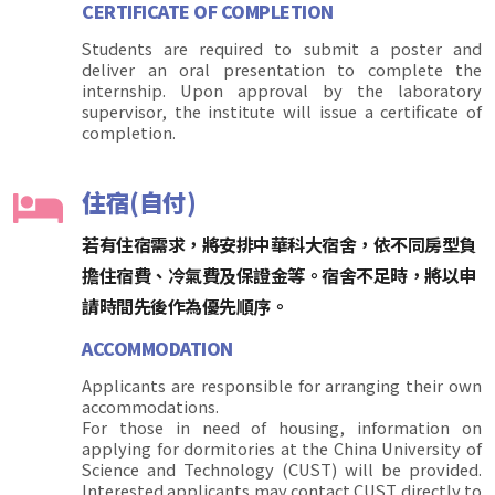
CERTIFICATE OF COMPLETION
Students are required to submit a poster and
deliver an oral presentation to complete the
internship. Upon approval by the laboratory
supervisor, the institute will issue a certificate of
completion.
住宿(自付)
若有住宿需求，將安排中華科大宿舍，依不同房型負
擔住宿費、冷氣費及保證金等。宿舍不足時，將以申
請時間先後作為優先順序。
ACCOMMODATION
Applicants are responsible for arranging their own
accommodations.
For those in need of housing, information on
applying for dormitories at the China University of
Science and Technology (CUST) will be provided.
Interested applicants may contact CUST directly to